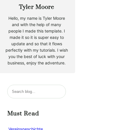
Tyler Moore
Hello, my name is Tyler Moore
and with the help of many
people I made this template. I
made it so it is super easy to
update and so that it flows
perfectly with my tutorials. I wish
you the best of luck with your
business, enjoy the adventure.
S
u
c
h
Must Read
e
n
Vereinsgeschichte