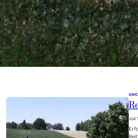
UNC
Re
Juli
Erf
Rei