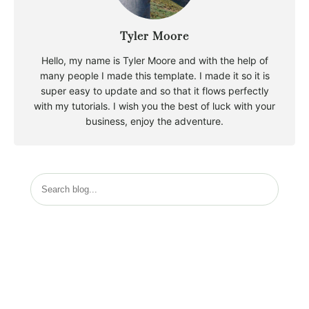
Tyler Moore
Hello, my name is Tyler Moore and with the help of
many people I made this template. I made it so it is
super easy to update and so that it flows perfectly
with my tutorials. I wish you the best of luck with your
business, enjoy the adventure.
S
u
c
h
Must Read
e
n
Vereinsgeschichte
Januar 2, 2003
Falltraining 2019