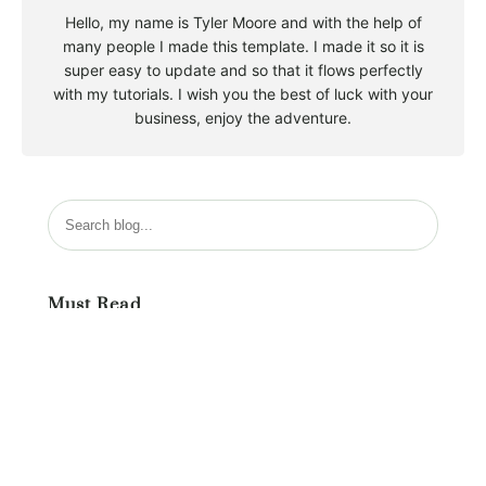
Hello, my name is Tyler Moore and with the help of
many people I made this template. I made it so it is
super easy to update and so that it flows perfectly
with my tutorials. I wish you the best of luck with your
business, enjoy the adventure.
S
u
c
h
Must Read
e
n
Vereinsgeschichte
Januar 2, 2003
Falltraining 2019
Juli 10, 2019
Viel Spaß hatten wir beim Ferienprogramm 2019
August 10, 2019